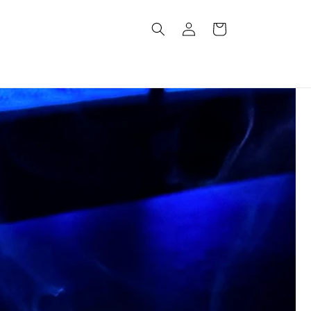
ロ
カ
グ
ー
イ
ト
ン